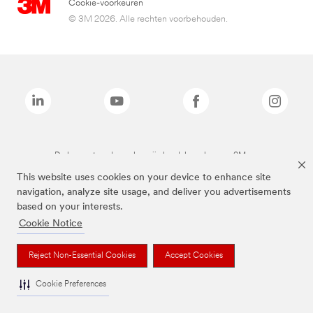
Cookie-voorkeuren
© 3M 2026. Alle rechten voorbehouden.
De bovenstaande merken zijn handelsmerken van 3M.we
This website uses cookies on your device to enhance site
navigation, analyze site usage, and deliver you advertisements
based on your interests.
Cookie Notice
Reject Non-Essential Cookies
Accept Cookies
Cookie Preferences