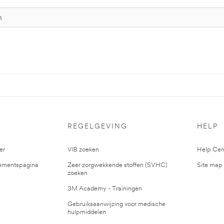
S
REGELGEVING
HELP
er
VIB zoeken
Help Cen
mentspagina
Zeer zorgwekkende stoffen (SVHC)
Site map
zoeken
3M Academy - Trainingen
Gebruiksaanwijzing voor medische
hulpmiddelen