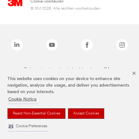
Cookie-voorkeuren
© 3M 2026. Alle rechten voorbehouden.
De bovenstaande merken zijn handelsmerken van 3M.we
This website uses cookies on your device to enhance site
navigation, analyze site usage, and deliver you advertisements
based on your interests.
Cookie Notice
Reject Non-Essential Cookies
Accept Cookies
Cookie Preferences