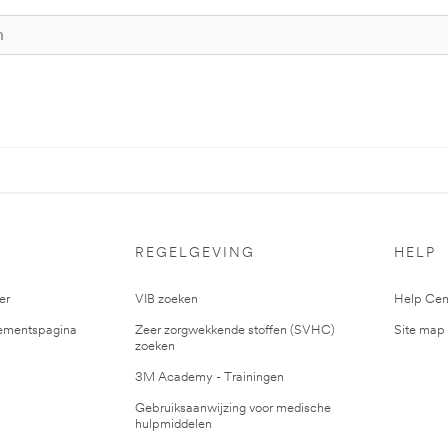
S
REGELGEVING
HELP
er
VIB zoeken
Help Cen
mentspagina
Zeer zorgwekkende stoffen (SVHC)
Site map
zoeken
3M Academy - Trainingen
Gebruiksaanwijzing voor medische
hulpmiddelen