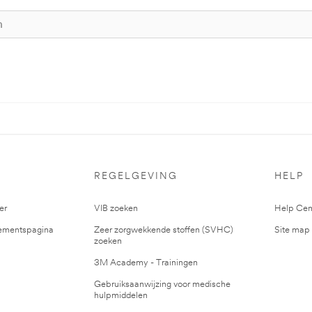
S
REGELGEVING
HELP
er
VIB zoeken
Help Cen
mentspagina
Zeer zorgwekkende stoffen (SVHC)
Site map
zoeken
3M Academy - Trainingen
Gebruiksaanwijzing voor medische
hulpmiddelen