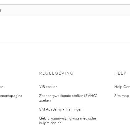
S
REGELGEVING
HELP
er
VIB zoeken
Help Cen
mentspagina
Zeer zorgwekkende stoffen (SVHC)
Site map
zoeken
3M Academy - Trainingen
Gebruiksaanwijzing voor medische
hulpmiddelen