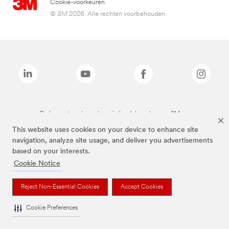
Cookie-voorkeuren
© 3M 2026. Alle rechten voorbehouden.
De bovenstaande merken zijn handelsmerken van 3M.we
This website uses cookies on your device to enhance site
navigation, analyze site usage, and deliver you advertisements
based on your interests.
Cookie Notice
Reject Non-Essential Cookies
Accept Cookies
Cookie Preferences