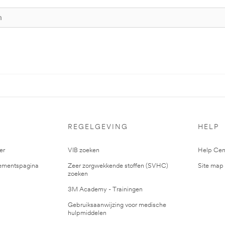
S
REGELGEVING
HELP
er
VIB zoeken
Help Cen
mentspagina
Zeer zorgwekkende stoffen (SVHC)
Site map
zoeken
3M Academy - Trainingen
Gebruiksaanwijzing voor medische
hulpmiddelen