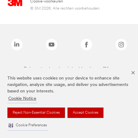
Cookie-voorkeuren
© 3M 2026. Alle rechten voorbehouden.
De bovenstaande merken zijn handelsmerken van 3M.we
This website uses cookies on your device to enhance site
navigation, analyze site usage, and deliver you advertisements
based on your interests.
Cookie Notice
Reject Non-Essential Cookies
Accept Cookies
Cookie Preferences