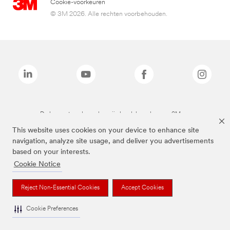
Cookie-voorkeuren
© 3M 2026. Alle rechten voorbehouden.
De bovenstaande merken zijn handelsmerken van 3M.we
This website uses cookies on your device to enhance site
navigation, analyze site usage, and deliver you advertisements
based on your interests.
Cookie Notice
Reject Non-Essential Cookies
Accept Cookies
Cookie Preferences