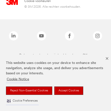
Cookie-voorkeuren
© 3M 2026. Alle rechten voorbehouden.
De bovenstaande merken zijn handelsmerken van 3M.we
This website uses cookies on your device to enhance site
navigation, analyze site usage, and deliver you advertisements
based on your interests.
Cookie Notice
Reject Non-Essential Cookies
Accept Cookies
Cookie Preferences