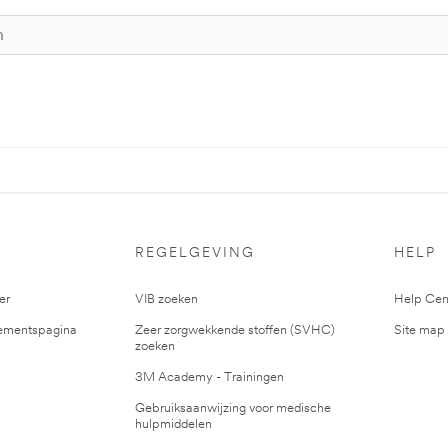
S
REGELGEVING
HELP
er
VIB zoeken
Help Cen
mentspagina
Zeer zorgwekkende stoffen (SVHC)
Site map
zoeken
3M Academy - Trainingen
Gebruiksaanwijzing voor medische
hulpmiddelen