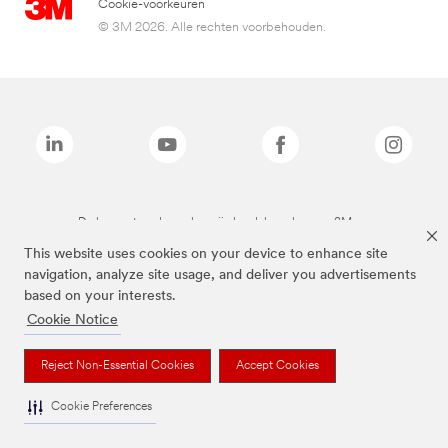
Cookie-voorkeuren
© 3M 2026. Alle rechten voorbehouden.
De bovenstaande merken zijn handelsmerken van 3M.we
This website uses cookies on your device to enhance site
navigation, analyze site usage, and deliver you advertisements
based on your interests.
Cookie Notice
Reject Non-Essential Cookies
Accept Cookies
Cookie Preferences