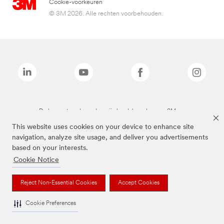
Cookie-voorkeuren
© 3M 2026. Alle rechten voorbehouden.
De bovenstaande merken zijn handelsmerken van 3M.we
This website uses cookies on your device to enhance site
navigation, analyze site usage, and deliver you advertisements
based on your interests.
Cookie Notice
Reject Non-Essential Cookies
Accept Cookies
Cookie Preferences