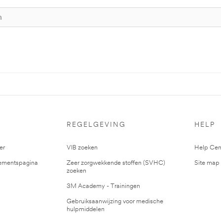
S
REGELGEVING
HELP
er
VIB zoeken
Help Cen
mentspagina
Zeer zorgwekkende stoffen (SVHC)
Site map
zoeken
3M Academy - Trainingen
Gebruiksaanwijzing voor medische
hulpmiddelen