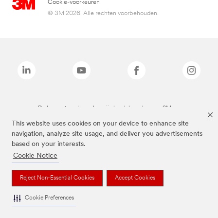
Cookie-voorkeuren
© 3M 2026. Alle rechten voorbehouden.
De bovenstaande merken zijn handelsmerken van 3M.we
This website uses cookies on your device to enhance site
navigation, analyze site usage, and deliver you advertisements
based on your interests.
Cookie Notice
Reject Non-Essential Cookies
Accept Cookies
Cookie Preferences