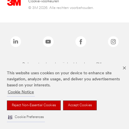
Cookie-voorkeuren
© 3M 2026. Alle rechten voorbehouden.
De bovenstaande merken zijn handelsmerken van 3M.we
This website uses cookies on your device to enhance site
navigation, analyze site usage, and deliver you advertisements
based on your interests.
Cookie Notice
Reject Non-Essential Cookies
Accept Cookies
Cookie Preferences