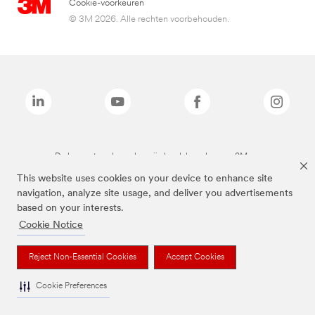
Cookie-voorkeuren
© 3M 2026. Alle rechten voorbehouden.
De bovenstaande merken zijn handelsmerken van 3M.we
This website uses cookies on your device to enhance site
navigation, analyze site usage, and deliver you advertisements
based on your interests.
Cookie Notice
Reject Non-Essential Cookies
Accept Cookies
Cookie Preferences