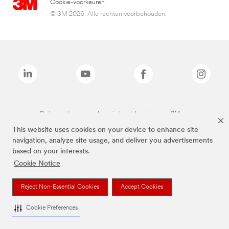
Cookie-voorkeuren
© 3M 2026. Alle rechten voorbehouden.
De bovenstaande merken zijn handelsmerken van 3M.we
This website uses cookies on your device to enhance site
navigation, analyze site usage, and deliver you advertisements
based on your interests.
Cookie Notice
Reject Non-Essential Cookies
Accept Cookies
Cookie Preferences