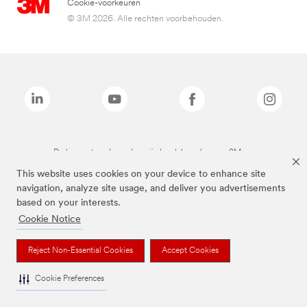
Cookie-voorkeuren
© 3M 2026. Alle rechten voorbehouden.
De bovenstaande merken zijn handelsmerken van 3M.we
This website uses cookies on your device to enhance site
navigation, analyze site usage, and deliver you advertisements
based on your interests.
Cookie Notice
Reject Non-Essential Cookies
Accept Cookies
Cookie Preferences