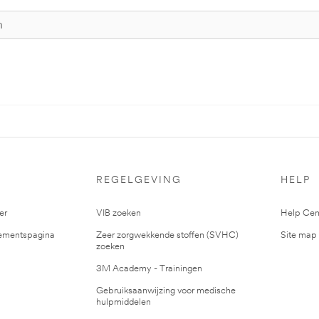
S
REGELGEVING
HELP
er
VIB zoeken
Help Cen
mentspagina
Zeer zorgwekkende stoffen (SVHC)
Site map
zoeken
3M Academy - Trainingen
Gebruiksaanwijzing voor medische
hulpmiddelen