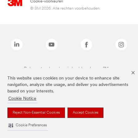
Cookie-voorkeuren
© 3M 2026. Alle rechten voorbehouden.
De bovenstaande merken zijn handelsmerken van 3M.we
This website uses cookies on your device to enhance site
navigation, analyze site usage, and deliver you advertisements
based on your interests.
Cookie Notice
Reject Non-Essential Cookies
Accept Cookies
Cookie Preferences