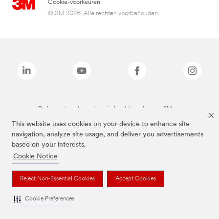
Cookie-voorkeuren
© 3M 2026. Alle rechten voorbehouden.
De bovenstaande merken zijn handelsmerken van 3M.we
This website uses cookies on your device to enhance site
navigation, analyze site usage, and deliver you advertisements
based on your interests.
Cookie Notice
Reject Non-Essential Cookies
Accept Cookies
Cookie Preferences