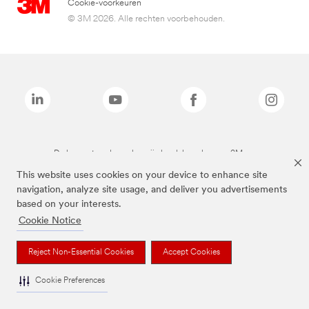
Cookie-voorkeuren
© 3M 2026. Alle rechten voorbehouden.
De bovenstaande merken zijn handelsmerken van 3M.we
This website uses cookies on your device to enhance site
navigation, analyze site usage, and deliver you advertisements
based on your interests.
Cookie Notice
Reject Non-Essential Cookies
Accept Cookies
Cookie Preferences