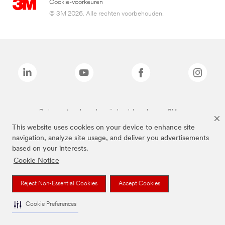
Cookie-voorkeuren
© 3M 2026. Alle rechten voorbehouden.
De bovenstaande merken zijn handelsmerken van 3M.we
This website uses cookies on your device to enhance site
navigation, analyze site usage, and deliver you advertisements
based on your interests.
Cookie Notice
Reject Non-Essential Cookies
Accept Cookies
Cookie Preferences