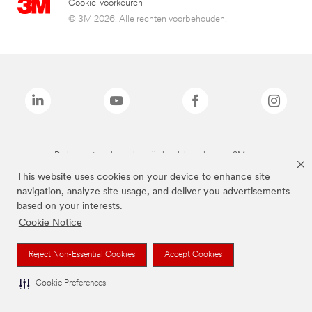
Cookie-voorkeuren
© 3M 2026. Alle rechten voorbehouden.
De bovenstaande merken zijn handelsmerken van 3M.we
This website uses cookies on your device to enhance site
navigation, analyze site usage, and deliver you advertisements
based on your interests.
Cookie Notice
Reject Non-Essential Cookies
Accept Cookies
Cookie Preferences