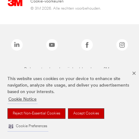
Cookie-voorkeuren
© 3M 2026. Alle rechten voorbehouden.
De bovenstaande merken zijn handelsmerken van 3M.we
This website uses cookies on your device to enhance site
navigation, analyze site usage, and deliver you advertisements
based on your interests.
Cookie Notice
Reject Non-Essential Cookies
Accept Cookies
Cookie Preferences