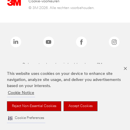
Cookie-voorkeuren
© 3M 2026. Alle rechten voorbehouden.
De bovenstaande merken zijn handelsmerken van 3M.we
This website uses cookies on your device to enhance site
navigation, analyze site usage, and deliver you advertisements
based on your interests.
Cookie Notice
Reject Non-Essential Cookies
Accept Cookies
Cookie Preferences