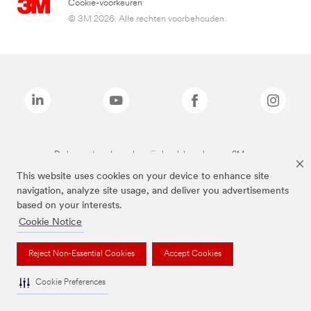
Cookie-voorkeuren
© 3M 2026. Alle rechten voorbehouden.
De bovenstaande merken zijn handelsmerken van 3M.we
This website uses cookies on your device to enhance site
navigation, analyze site usage, and deliver you advertisements
based on your interests.
Cookie Notice
Reject Non-Essential Cookies
Accept Cookies
Cookie Preferences