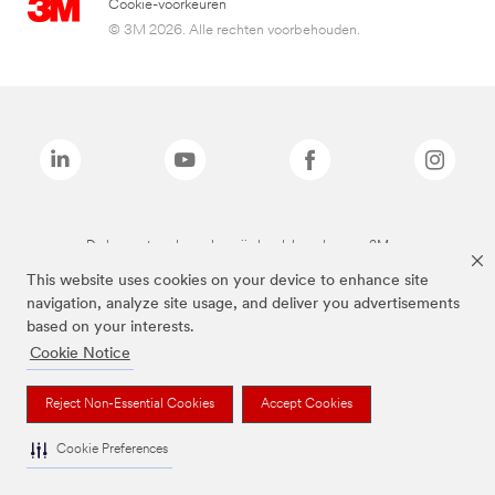
Cookie-voorkeuren
© 3M 2026. Alle rechten voorbehouden.
De bovenstaande merken zijn handelsmerken van 3M.we
This website uses cookies on your device to enhance site
navigation, analyze site usage, and deliver you advertisements
based on your interests.
Cookie Notice
Reject Non-Essential Cookies
Accept Cookies
Cookie Preferences