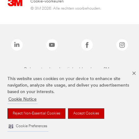
Cookie-voorkeuren
© 3M 2026. Alle rechten voorbehouden.
De bovenstaande merken zijn handelsmerken van 3M.we
This website uses cookies on your device to enhance site
navigation, analyze site usage, and deliver you advertisements
based on your interests.
Cookie Notice
Reject Non-Essential Cookies
Accept Cookies
Cookie Preferences