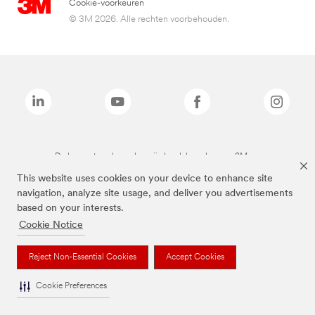
Cookie-voorkeuren
© 3M 2026. Alle rechten voorbehouden.
De bovenstaande merken zijn handelsmerken van 3M.we
This website uses cookies on your device to enhance site
navigation, analyze site usage, and deliver you advertisements
based on your interests.
Cookie Notice
Reject Non-Essential Cookies
Accept Cookies
Cookie Preferences