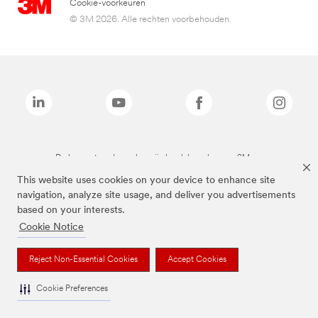
Cookie-voorkeuren
© 3M 2026. Alle rechten voorbehouden.
De bovenstaande merken zijn handelsmerken van 3M.we
This website uses cookies on your device to enhance site
navigation, analyze site usage, and deliver you advertisements
based on your interests.
Cookie Notice
Reject Non-Essential Cookies
Accept Cookies
Cookie Preferences