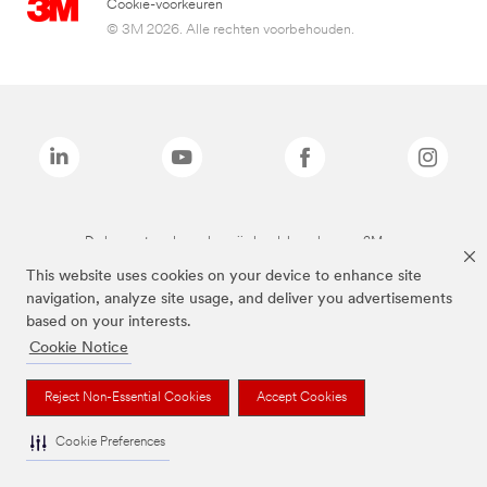
Cookie-voorkeuren
© 3M 2026. Alle rechten voorbehouden.
De bovenstaande merken zijn handelsmerken van 3M.we
This website uses cookies on your device to enhance site
navigation, analyze site usage, and deliver you advertisements
based on your interests.
Cookie Notice
Reject Non-Essential Cookies
Accept Cookies
Cookie Preferences