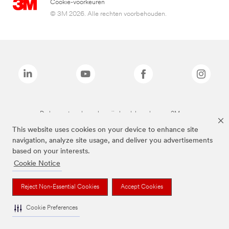
Cookie-voorkeuren
© 3M 2026. Alle rechten voorbehouden.
De bovenstaande merken zijn handelsmerken van 3M.we
This website uses cookies on your device to enhance site
navigation, analyze site usage, and deliver you advertisements
based on your interests.
Cookie Notice
Reject Non-Essential Cookies
Accept Cookies
Cookie Preferences