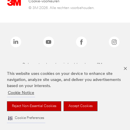
Cookie-voorkeuren
© 3M 2026. Alle rechten voorbehouden.
De bovenstaande merken zijn handelsmerken van 3M.we
This website uses cookies on your device to enhance site
navigation, analyze site usage, and deliver you advertisements
based on your interests.
Cookie Notice
Reject Non-Essential Cookies
Accept Cookies
Cookie Preferences