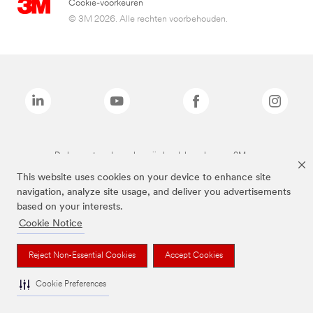
Cookie-voorkeuren
© 3M 2026. Alle rechten voorbehouden.
De bovenstaande merken zijn handelsmerken van 3M.we
This website uses cookies on your device to enhance site
navigation, analyze site usage, and deliver you advertisements
based on your interests.
Cookie Notice
Reject Non-Essential Cookies
Accept Cookies
Cookie Preferences