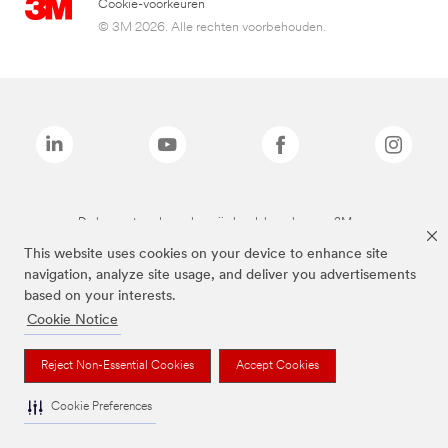
Cookie-voorkeuren
© 3M 2026. Alle rechten voorbehouden.
De bovenstaande merken zijn handelsmerken van 3M.we
This website uses cookies on your device to enhance site
navigation, analyze site usage, and deliver you advertisements
based on your interests.
Cookie Notice
Reject Non-Essential Cookies
Accept Cookies
Cookie Preferences