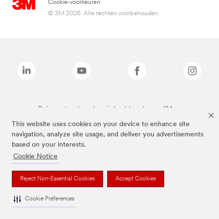
Cookie-voorkeuren
© 3M 2026. Alle rechten voorbehouden.
De bovenstaande merken zijn handelsmerken van 3M.we
This website uses cookies on your device to enhance site
navigation, analyze site usage, and deliver you advertisements
based on your interests.
Cookie Notice
Reject Non-Essential Cookies
Accept Cookies
Cookie Preferences