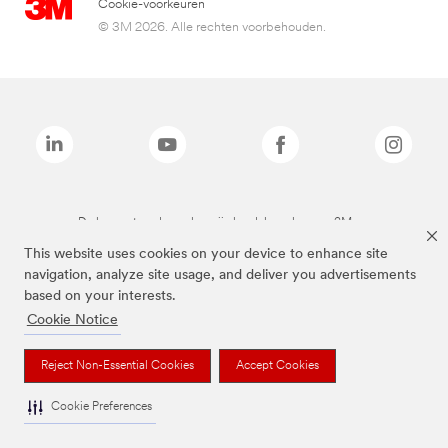
Cookie-voorkeuren
© 3M 2026. Alle rechten voorbehouden.
De bovenstaande merken zijn handelsmerken van 3M.we
This website uses cookies on your device to enhance site
navigation, analyze site usage, and deliver you advertisements
based on your interests.
Cookie Notice
Reject Non-Essential Cookies
Accept Cookies
Cookie Preferences