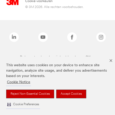
Cookie-voorkeuren
© 3M 2026. Alle rechten voorbehouden.
De bovenstaande merken zijn handelsmerken van 3M.we
This website uses cookies on your device to enhance site
navigation, analyze site usage, and deliver you advertisements
based on your interests.
Cookie Notice
Reject Non-Essential Cookies
Accept Cookies
Cookie Preferences