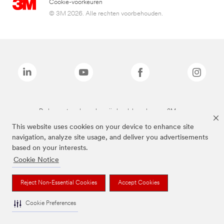
Cookie-voorkeuren
© 3M 2026. Alle rechten voorbehouden.
De bovenstaande merken zijn handelsmerken van 3M.we
This website uses cookies on your device to enhance site
navigation, analyze site usage, and deliver you advertisements
based on your interests.
Cookie Notice
Reject Non-Essential Cookies
Accept Cookies
Cookie Preferences