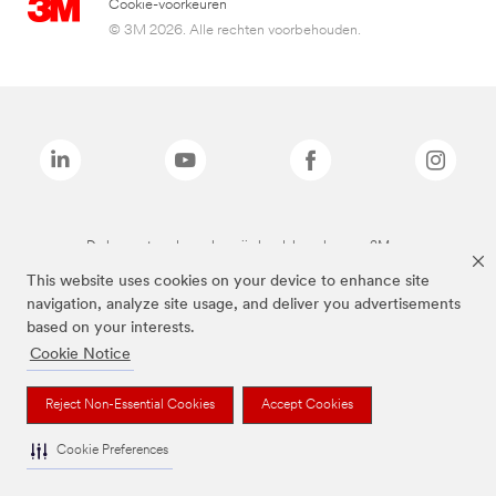
Cookie-voorkeuren
© 3M 2026. Alle rechten voorbehouden.
De bovenstaande merken zijn handelsmerken van 3M.we
This website uses cookies on your device to enhance site
navigation, analyze site usage, and deliver you advertisements
based on your interests.
Cookie Notice
Reject Non-Essential Cookies
Accept Cookies
Cookie Preferences