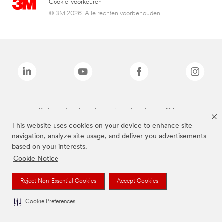
Cookie-voorkeuren
© 3M 2026. Alle rechten voorbehouden.
De bovenstaande merken zijn handelsmerken van 3M.we
This website uses cookies on your device to enhance site
navigation, analyze site usage, and deliver you advertisements
based on your interests.
Cookie Notice
Reject Non-Essential Cookies
Accept Cookies
Cookie Preferences