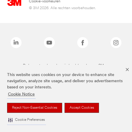
Cookie-voorkeuren
© 3M 2026. Alle rechten voorbehouden.
De bovenstaande merken zijn handelsmerken van 3M.we
This website uses cookies on your device to enhance site
navigation, analyze site usage, and deliver you advertisements
based on your interests.
Cookie Notice
Reject Non-Essential Cookies
Accept Cookies
Cookie Preferences