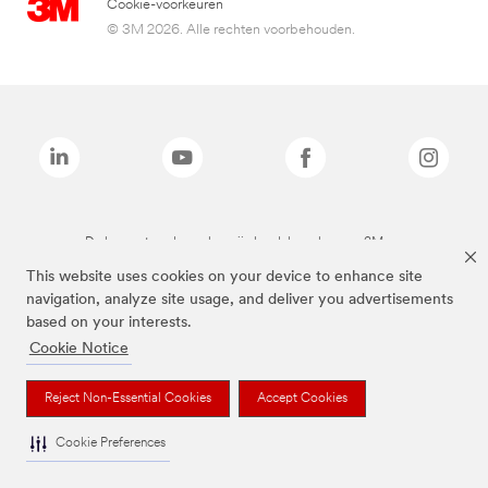
Cookie-voorkeuren
© 3M 2026. Alle rechten voorbehouden.
De bovenstaande merken zijn handelsmerken van 3M.we
This website uses cookies on your device to enhance site
navigation, analyze site usage, and deliver you advertisements
based on your interests.
Cookie Notice
Reject Non-Essential Cookies
Accept Cookies
Cookie Preferences