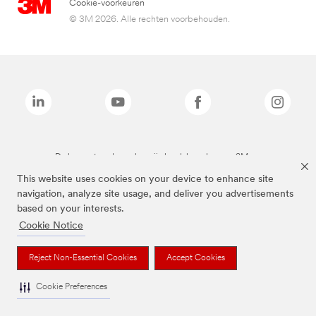
Cookie-voorkeuren
© 3M 2026. Alle rechten voorbehouden.
De bovenstaande merken zijn handelsmerken van 3M.we
This website uses cookies on your device to enhance site
navigation, analyze site usage, and deliver you advertisements
based on your interests.
Cookie Notice
Reject Non-Essential Cookies
Accept Cookies
Cookie Preferences