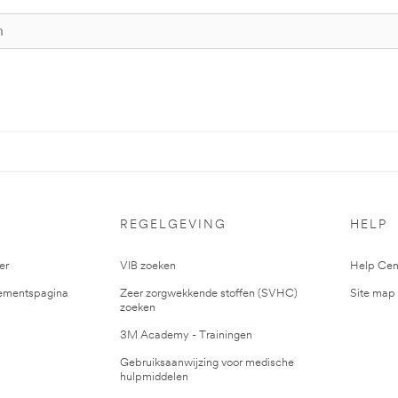
S
REGELGEVING
HELP
er
VIB zoeken
Help Cen
mentspagina
Zeer zorgwekkende stoffen (SVHC)
Site map
zoeken
3M Academy - Trainingen
Gebruiksaanwijzing voor medische
hulpmiddelen