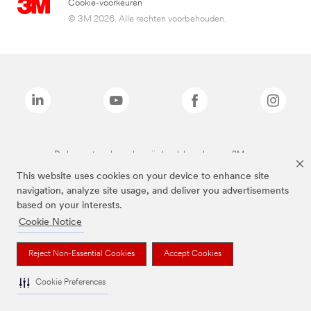
Cookie-voorkeuren
© 3M 2026. Alle rechten voorbehouden.
De bovenstaande merken zijn handelsmerken van 3M.we
This website uses cookies on your device to enhance site
navigation, analyze site usage, and deliver you advertisements
based on your interests.
Cookie Notice
Reject Non-Essential Cookies
Accept Cookies
Cookie Preferences