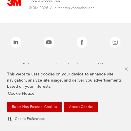
Cookie-voorkeuren
© 3M 2026. Alle rechten voorbehouden.
De bovenstaande merken zijn handelsmerken van 3M.we
This website uses cookies on your device to enhance site
navigation, analyze site usage, and deliver you advertisements
based on your interests.
Cookie Notice
Reject Non-Essential Cookies
Accept Cookies
Cookie Preferences